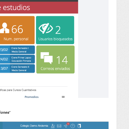
iones
"