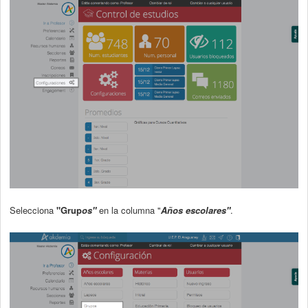
Selecciona
"Grup
os"
en la columna "
Años escolares"
.