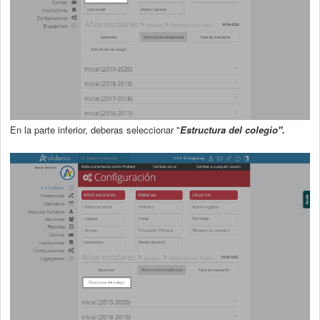
En la parte inferior, deberas seleccionar "
Estructura del colegio".